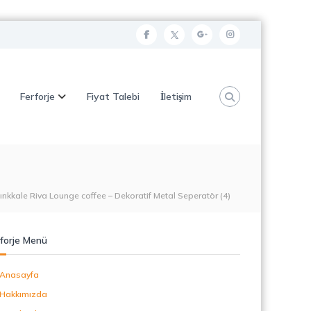
f
t
g
i
a
w
o
n
c
i
o
s
Ferforje
Fiyat Talebi
İletişim
e
t
g
t
b
t
l
a
o
e
e
g
o
r
p
r
k
l
a
ırıkkale Riva Lounge coffee – Dekoratif Metal Seperatör (4)
u
m
s
forje Menü
Anasayfa
Hakkımızda