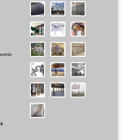
eratör
uk