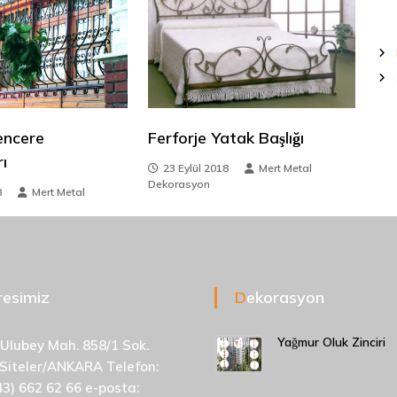
encere
Ferforje Yatak Başlığı
ı
23 Eylül 2018
Mert Metal
Dekorasyon
8
Mert Metal
dresimiz
Dekorasyon
Yağmur Oluk Zinciri
 Ulubey Mah. 858/1 Sok.
 Siteler/ANKARA Telefon:
43) 662 62 66 e-posta: