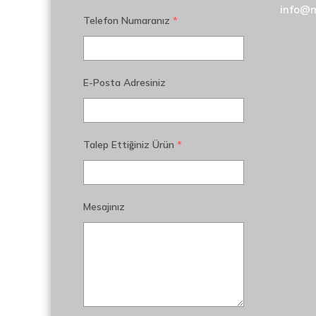
info@
Telefon Numaranız
*
E-Posta Adresiniz
Talep Ettiğiniz Ürün
*
Mesajınız