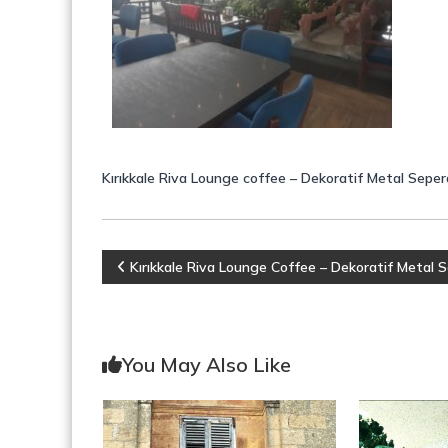
o
y
n
o
s
n
t
r
ü
k
s
Kırıkkale Riva Lounge coffee – Dekoratif Metal Seper
i
y
o
n
Y
,
Kırıkkale Riva Lounge Coffee – Dekoratif Metal 
Ç
e
a
l
i
z
You May Also Like
k
M
ı
e
r