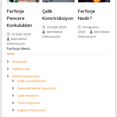
e
t
a
Ferforje
Çelik
Ferforje
l
z
S
Pencere
Konstrüksiyon
Nedir?
e
Korkulukları
i
p
23 Eylül 2018
24 Ağustos
e
Mert Metal
2018
Mert Metal
23 Eylül 2018
r
n
Dekorasyon
Dekorasyon
Mert Metal
a
Dekorasyon
t
m
Ferforje Menü
ö
r
e
Anasayfa
Hakkımızda
s
Metal Dekorasyon
Çelik Konstrüksiyon
i
Dekoratif Metal Seperatör
Çelik Merdiven
Teras Kapama
Yağmur Oluk Zinciri