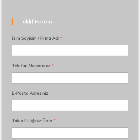
Teklif Formu
İsim Soyisim / Firma Adı
*
Telefon Numaranız
*
E-Posta Adresiniz
Talep Ettiğiniz Ürün
*