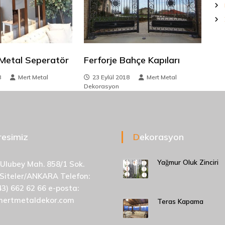
 Metal Seperatör
Ferforje Bahçe Kapıları
8
Mert Metal
23 Eylül 2018
Mert Metal
Dekorasyon
dresimiz
Dekorasyon
Yağmur Oluk Zinciri
 Ulubey Mah. 858/1 Sok.
 Siteler/ANKARA Telefon:
43) 662 62 66 e-posta:
mertmetaldekor.com
Teras Kapama