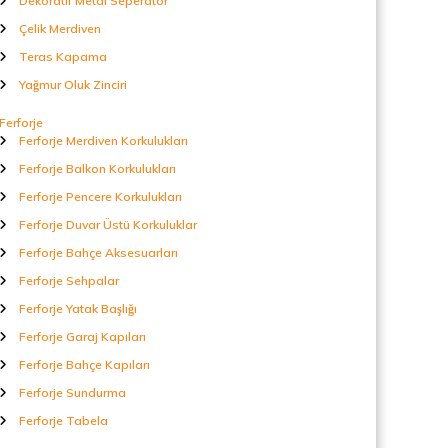
Dekoratif Metal Seperatör
Çelik Merdiven
Teras Kapama
Yağmur Oluk Zinciri
Ferforje
Ferforje Merdiven Korkulukları
Ferforje Balkon Korkulukları
Ferforje Pencere Korkulukları
Ferforje Duvar Üstü Korkuluklar
Ferforje Bahçe Aksesuarları
Ferforje Sehpalar
Ferforje Yatak Başlığı
Ferforje Garaj Kapıları
Ferforje Bahçe Kapıları
Ferforje Sundurma
Ferforje Tabela