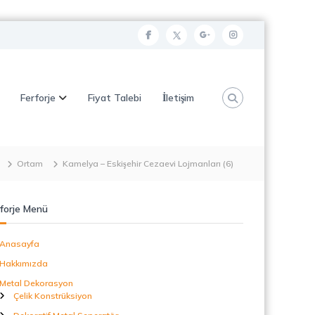
f
t
g
i
a
w
o
n
c
i
o
s
Ferforje
Fiyat Talebi
İletişim
e
t
g
t
b
t
l
a
o
e
e
g
o
r
p
r
Ortam
Kamelya – Eskişehir Cezaevi Lojmanları (6)
k
l
a
u
m
forje Menü
s
Anasayfa
Hakkımızda
Metal Dekorasyon
Çelik Konstrüksiyon