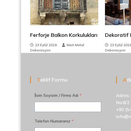
e
d
i
v
z
e
n
i
,
Ferforje Balkon Korkulukları
Dekoratif
M
n
e
23 Eylül 2018
Mert Metal
23 Eylül 201
t
Dekorasyon
Dekorasyon
m
a
l
e
S
e
Teklif Formu
A
s
p
e
i
r
İsim Soyisim / Firma Adı
*
Adres:
a
No:8/2
t
+90 (5
ö
info@
r
Telefon Numaranız
*