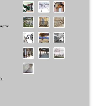
eratör
uk