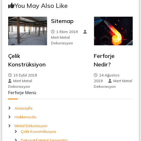
z
t
You May Also Like
a
ı
l
S
Sitemap
g
e
p
1 Ekim 2018
e
Mert Metal
e
r
Dekorasyon
a
z
t
Çelik
Ferforje
ö
Konstrüksiyon
Nedir?
r
i
15 Eylül 2018
24 Ağustos
Mert Metal
2018
Mert Metal
n
Dekorasyon
Dekorasyon
Ferforje Menü
m
Anasayfa
e
Hakkımızda
s
Metal Dekorasyon
Çelik Konstrüksiyon
Dekoratif Metal Seperatör