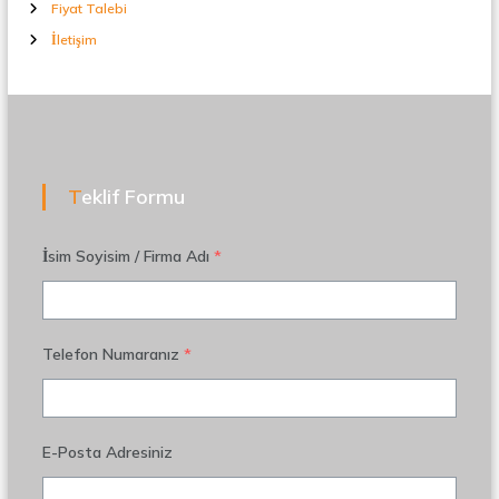
Fiyat Talebi
İletişim
Teklif Formu
İsim Soyisim / Firma Adı
*
Telefon Numaranız
*
E-Posta Adresiniz