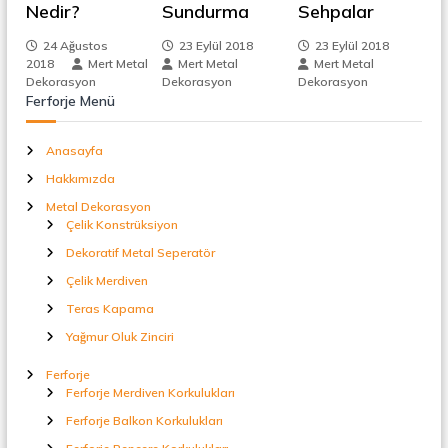
z
Nedir?
Sundurma
Sehpalar
t
a
i
l
24 Ağustos
23 Eylül 2018
23 Eylül 2018
S
2018
Mert Metal
Mert Metal
Mert Metal
n
e
Dekorasyon
Dekorasyon
Dekorasyon
p
Ferforje Menü
e
m
r
Anasayfa
a
e
t
Hakkımızda
ö
r
Metal Dekorasyon
s
Çelik Konstrüksiyon
Dekoratif Metal Seperatör
i
Çelik Merdiven
Teras Kapama
Yağmur Oluk Zinciri
Ferforje
Ferforje Merdiven Korkulukları
Ferforje Balkon Korkulukları