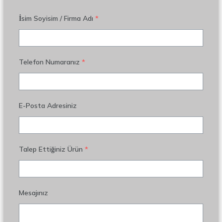
İsim Soyisim / Firma Adı
*
Telefon Numaranız
*
E-Posta Adresiniz
Talep Ettiğiniz Ürün
*
Mesajınız