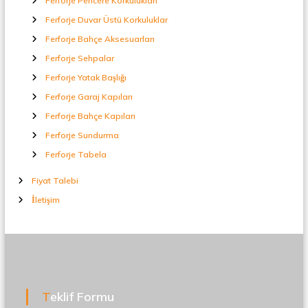
Ferforje Pencere Korkulukları
Ferforje Duvar Üstü Korkuluklar
Ferforje Bahçe Aksesuarları
Ferforje Sehpalar
Ferforje Yatak Başlığı
Ferforje Garaj Kapıları
Ferforje Bahçe Kapıları
Ferforje Sundurma
Ferforje Tabela
Fiyat Talebi
İletişim
Teklif Formu